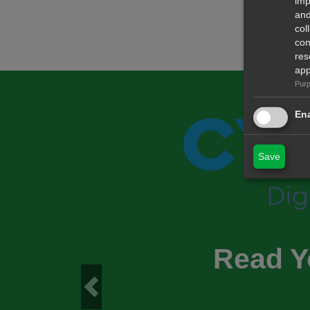
imp
and
col
con
res
app
Purp
Ena
Save
Read Y
Previous