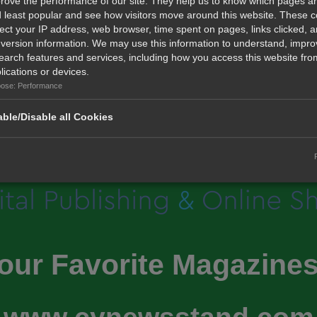
rove the performance of our site. They help us to know which pages a
 least popular and see how visitors move around this website. These 
lect your IP address, web browser, time spent on pages, links clicked, 
...
...
Previous
Next
«
1
32
33
34
35
36
70
»
version information. We may use this information to understand, impro
earch features and services, including how you access this website from
lications or devices.
ose: Performance
ble/Disable all Cookies
our Favorite Magazines