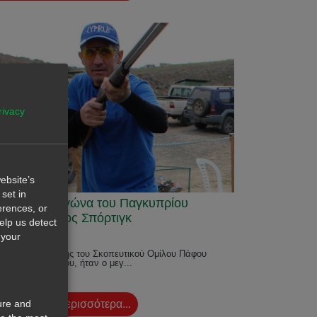
rivacy
ebsite’s
set in
ον πρώτο αγώνα του Παγκυπρίου
erences, or
ωταθλήματος Σπόρτιγκ
help us detect
 your
διεθνής σκοπευτής του Σκοπευτικού Ομίλου Πάφου
νος Κωνσταντίνου, ήταν ο μεγ...
ure and
Διαβάστε περισσότερα...