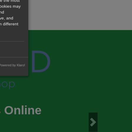
re the most
cookies may
and
ve, and
 different
Powered by Klaro!
 Online
Next