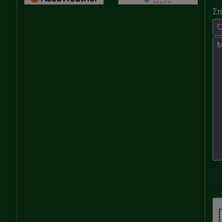
Στ
Όν
Μή
cy