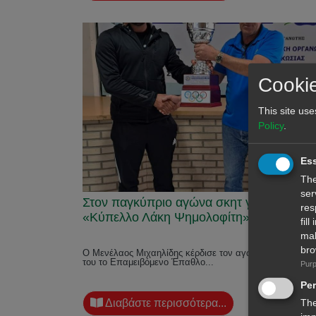
Cookie
This site use
Policy
.
Ess
The
ser
Στον παγκύπριο αγώνα σκητ για το
res
«Κύπελλο Λάκη Ψημολοφίτη»
fil
mal
bro
Ο Μενέλαος Μιχαηλίδης κέρδισε τον αγώνα κι έκανε δικ
του το Επαμειβόμενο Έπαθλο...
Purp
Pe
The
Διαβάστε περισσότερα...