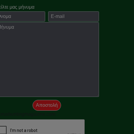
είλτε μας μήνυμα
ομα
E-mail
νημα
Αποστολή
prushuntingmagazine.com