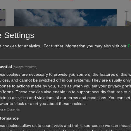
 Settings
s cookies for analytics. For further information you may also visit our
P
ential
(always required)
se cookies are necessary to provide you some of the features of this w
vices, and cannot be switched off in our systems. They are usually only 
Ακόμη ένα φωτοβολταϊκό πάρκο μαμούθ
Στ
ponse to actions made by you, such as when you set your privacy pref
ετοιμάζεται να καταστρέψει Ακάκι –
Πρ
l in forms. These cookies also enable us to support security features to 
Κοκκινοτρυμιθιά -Δένεια
icious activities and violations of our terms and conditions. You can set
wser to block or alert you about these cookies.
ό
Στη δημιουργία φωτοβολταικού πάρκου – Μαμούθ
Ο 
στοχεύουν οι ιδιωτικές εταιρείες "A...
Ντί
ose: Essential
rformance
se cookies allow us to count visits and traffic sources so we can meas
Διαβάστε περισσότερα...