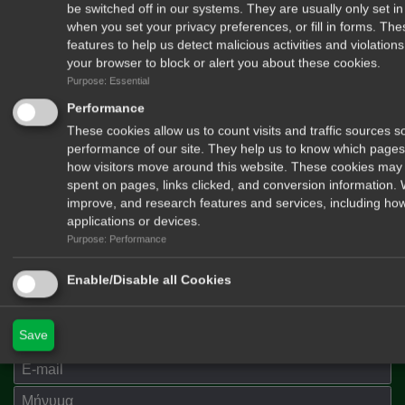
be switched off in our systems. They are usually only set 
when you set your privacy preferences, or fill in forms. Th
features to help us detect malicious activities and violatio
your browser to block or alert you about these cookies.
Purpose: Essential
Performance
These cookies allow us to count visits and traffic sources
performance of our site. They help us to know which pages
Δέχομαι να λαμβάνω newsletters από το περιοδικό Hunt & Shoot
how visitors move around this website. These cookies may 
spent on pages, links clicked, and conversion information.
improve, and research features and services, including how
applications or devices.
Purpose: Performance
Enable/Disable all Cookies
Στείλτε μας μήνυμα
Όνομα
Save
E-mail
Μήνημα