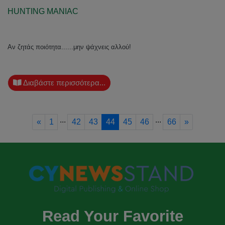
HUNTING MANIAC
Αν ζητάς ποιότητα......μην ψάχνεις αλλού!
Διαβάστε περισσότερα...
...
...
Previous
Next
«
1
42
43
44
45
46
66
»
Read Your Favorite