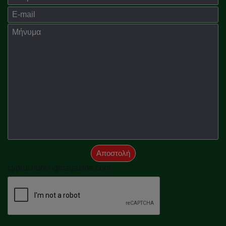
E-mail
Μήνημα
Αποστολή
cyprushuntingmagazine.com