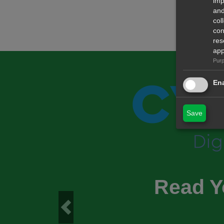
imp
and
col
con
res
app
Purp
Ena
Save
Read Y
Previous