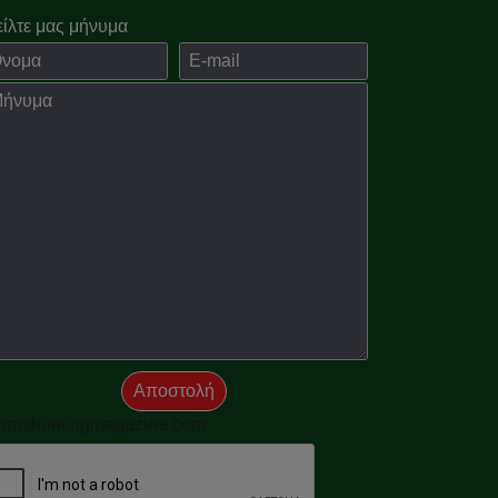
είλτε μας μήνυμα
ομα
E-mail
νημα
Αποστολή
prushuntingmagazine.com