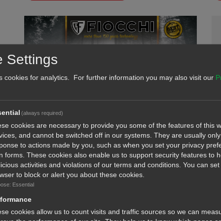
 Settings
s cookies for analytics. For further information you may also visit our
P
ential
(always required)
se cookies are necessary to provide you some of the features of this w
vices, and cannot be switched off in our systems. They are usually only 
FIOCCHI - OLYMPIA
S
ponse to actions made by you, such as when you set your privacy pref
l in forms. These cookies also enable us to support security features to 
icious activities and violations of our terms and conditions. You can set
wser to block or alert you about these cookies.
ΠΕΡΙΣΣΟΤΕΡΑ ΑΠΟ 150 ΧΡΟΝΙΑ ΤΕΧΝΟΛΟΓΙΑΣ
ST
ose: Essential
rformance
se cookies allow us to count visits and traffic sources so we can meas
Διαβάστε περισσότερα...