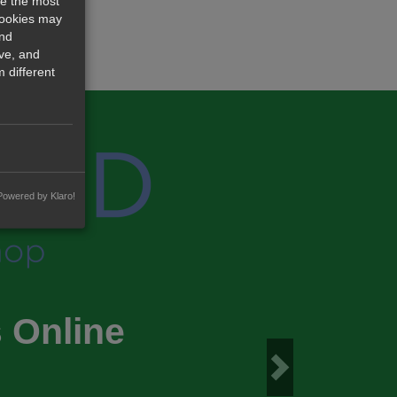
re the most
cookies may
and
ve, and
 different
Powered by Klaro!
 Online
Next