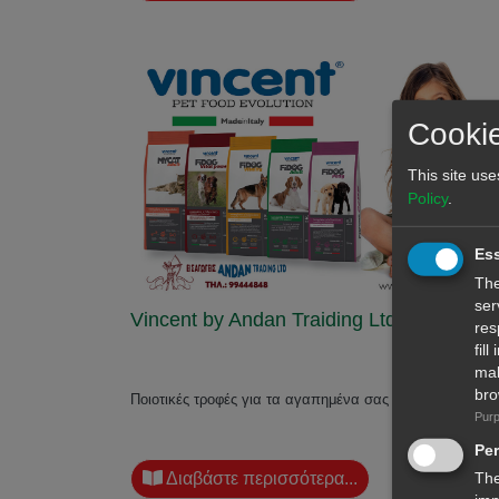
Cookie
This site use
Policy
.
Ess
The
ser
Vincent by Andan Traiding Ltd
res
fil
mal
bro
Ποιοτικές τροφές για τα αγαπημένα σας τετράποδα
Purp
Pe
The
Διαβάστε περισσότερα...