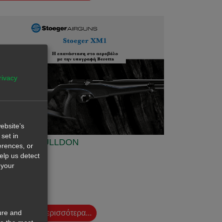
rivacy
ebsite’s
set in
TOEGER BULLDON
erences, or
help us detect
 your
OEGER XMI
ure and
Διαβάστε περισσότερα...