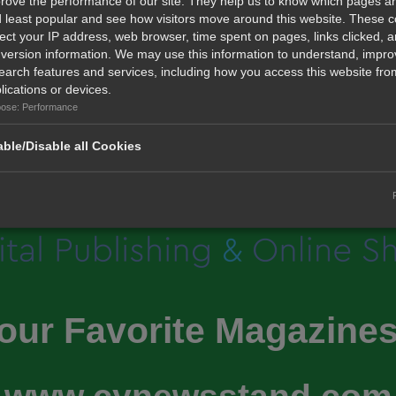
rove the performance of our site. They help us to know which pages a
 least popular and see how visitors move around this website. These 
lect your IP address, web browser, time spent on pages, links clicked, 
...
...
Previous
Next
«
1
23
24
25
26
27
66
»
version information. We may use this information to understand, impro
earch features and services, including how you access this website from
lications or devices.
ose: Performance
ble/Disable all Cookies
our Favorite Magazines