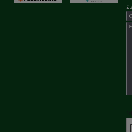
Στ
Όν
Μή
cy