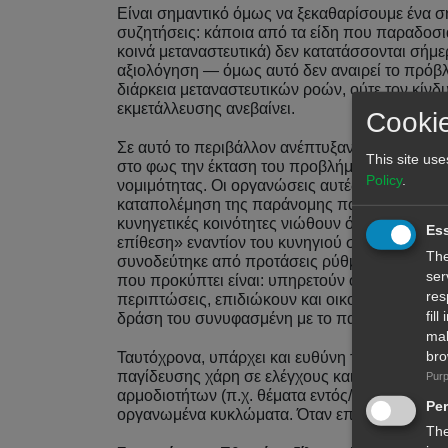
Είναι σημαντικό όμως να ξεκαθαρίσουμε ένα σ
συζητήσεις: κάποια από τα είδη που παραδοσια
κοινά μεταναστευτικά) δεν κατατάσσονται σήμ
αξιολόγηση — όμως αυτό δεν αναιρεί το πρόβλ
διάρκεια μεταναστευτικών ροών, ούτε τον κί
εκμετάλλευσης ανεβαίνει.
Cookie
Σε αυτό το περιβάλλον ανέπτυξαν έντονη δρά
This site use
στο φως την έκταση του προβλήματος, δημοσιο
Policy
.
νομιμότητας. Οι οργανώσεις αυτές έφεραν σημ
καταπολέμηση της παράνομης παγίδευσης· όμως
κυνηγετικές κοινότητες νιώθουν ότι η παρουσ
Ess
επίθεση» εναντίον του κυνηγιού συνολικά — κ
The
συνοδεύτηκε από προτάσεις ρύθμισης που σέβ
ser
που προκύπτει είναι: υπηρετούν οι ΜΚΟ αποκλ
res
περιπτώσεις, επιδιώκουν και οικονομικά-δημο
fil
δράση του συνυφασμένη με το παράνομο κυνήγι
mal
bro
Ταυτόχρονα, υπάρχει και ευθύνη του κράτους
παγίδευσης χάρη σε ελέγχους και πρόστιμα, αλ
Purp
αρμοδιοτήτων (π.χ. θέματα εντός/εκτός βρετ
Pe
οργανωμένα κυκλώματα. Όταν επιβολή του νόμου
The