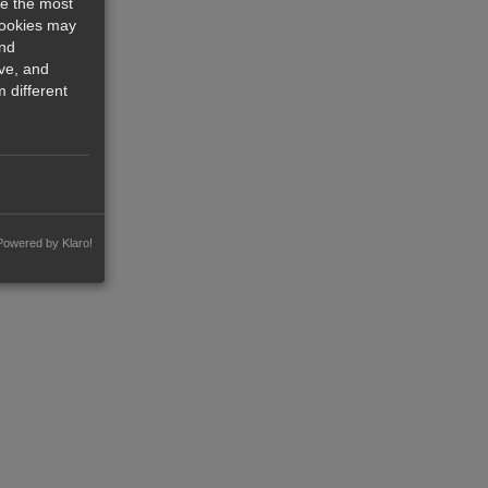
re the most
cookies may
and
ve, and
 different
Powered by Klaro!