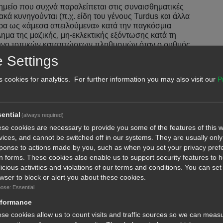
ημείο που συχνά παραλείπεται στις συναισθηματικές
κά κυνηγούνται (π.χ. είδη του γένους Turdus και άλλα
ερα ως «άμεσα απειλούμενα» κατά την παγκόσμια
ημα της μαζικής, μη-εκλεκτικής εξόντωσης κατά τη
νδυνο τοπικών καταπτώσεων πληθυσμών όταν ο ρυθμός
 Settings
ση διεθνείς και τοπικές ΜΚΟ — οργανώσεις που έφεραν
s cookies for analytics. For further information you may also visit our
P
ποίησαν έρευνες και πίεσαν για εφαρμογή της
αντική δημοσιότητα και χρηματοδότηση για την
 υπάρχει και η άλλη όψη: αρκετοί πολίτες και
ία κάποιων ΜΚΟ μετατρέπεται σε «μονοθεματική
ential
(always required)
αι αμφισβητούν αν η δημοσιοποίηση κάποιων στοιχείων
se cookies are necessary to provide you some of the features of this w
ονται την παράδοση και τον νόμιμο κυνηγό. Το ερώτημα
vices, and cannot be switched off in our systems. They are usually only 
ειστικά την προστασία της φύσης ή, σε κάποιες
ponse to actions made by you, such as when you set your privacy pref
σιογραφικά οφέλη μέσω της διαρκούς προβολής; Είναι η
l in forms. These cookies also enable us to support security features to 
 ή με το κυνήγι γενικότερα;
icious activities and violations of our terms and conditions. You can set
wser to block or alert you about these cookies.
: αλλού καταγράφεται μείωση ορισμένων μορφών
λού παρατηρούνται κενά στην εφαρμογή, διαχειριστικά ή
ose: Essential
ανικών βάσεων), που αφήνουν χώρους δράσης σε
rformance
 είναι ανομοιογενής, το έγκλημα ανθίζει.
se cookies allow us to count visits and traffic sources so we can meas