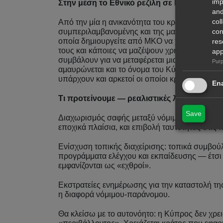
imp
Στην μέση το Εθνικό ρεζίλη σε Παγκόσμιο 
and
col
Από την μία η ανικανότητα του κράτους να κ
con
συμπεριλαμβανομένης και της μαζικής σύλληψη
οποία δημιουργείτε από ΜΚΟ να χρησιμοποιήσο
res
τους και κάποιες να μαζέψουν χρήματα τα οποί
app
συμβάλουν για να μεταφέρεται μια πολύ κακή ε
Purp
αμαυρώνεται και το όνομα του Κύπριου νομοτα
υπάρχουν και αρκετοί οι οποίοι κρύβονται πίσω
Ena
Τι προτείνουμε — ρεαλιστικές λύσεις που 
Save
Διαχωρισμός σαφής μεταξύ νόμιμου, παραδοσι
εποχικά πλαίσια, και επιβολή ταυτότητας στις π
Ενίσχυση τοπικής διαχείρισης: τοπικά συμβού
προγράμματα ελέγχου και εκπαίδευσης — έτσι 
εμφανίζονται ως «εχθροί».
Εκστρατείες ενημέρωσης για την καταστολή της 
η διαφορά νόμιμου-παράνομου.
Θα κλείσω με το αυτονόητο: η Κύπρος δεν χρει