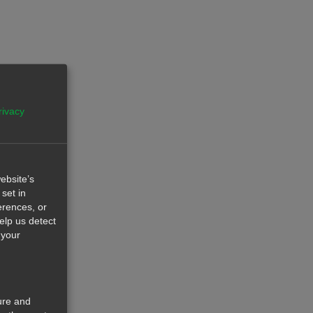
rivacy
ebsite’s
set in
erences, or
help us detect
 your
ure and