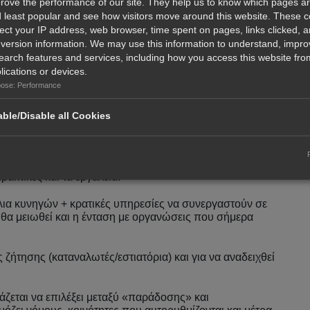
rove the performance of our site. They help us to know which pages a
επίπεδο
 least popular and see how visitors move around this website. These 
lect your IP address, web browser, time spent on pages, links clicked, 
αταπολεμήσει αποφασιστικά κάθε μορφή λαθροθηρίας
version information. We may use this information to understand, impro
ς μεταναστευτικών πουλιών. Από την άλλη η ευκαιρία η
υν αυτή την αδυναμία για να προβάλουν τις δράσεις
earch features and services, including how you access this website from
α ουδείς γνωρίζει την κατάληξη τους. Μαζί αυτά
lications or devices.
ικόνα για την χώρα μας στο εξωτερικό και παράλληλα να
ose: Performance
γή κυνηγού. Φυσικά θα πρέπει να τα πούμε και αυτά ότι
 από αυτό το όνομα για να κάνουν τις δουλειές τους.
ble/Disable all Cookies
υπερασπίζονται την παράδοση και το κράτος:
ακού κυνηγίου και εγκληματικών δικτύων — με άδειες,
ρακτικές και τα εργαλεία.
λια κυνηγών + κρατικές υπηρεσίες να συνεργαστούν σε
θα μειωθεί και η ένταση με οργανώσεις που σήμερα
ζήτησης (καταναλωτές/εστιατόρια) και για να αναδειχθεί
άζεται να επιλέξει μεταξύ «παράδοσης» και