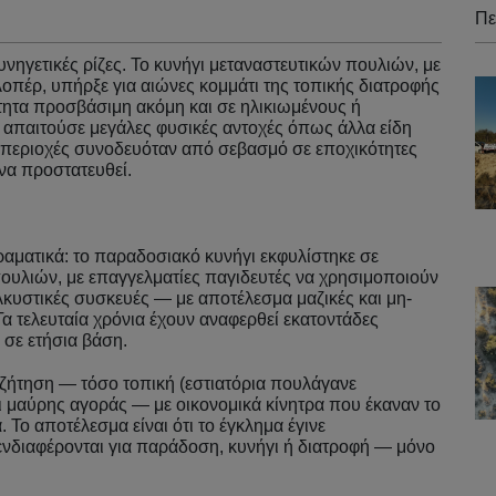
Πε
υνηγετικές ρίζες. Το κυνήγι μεταναστευτικών πουλιών, με
οπέρ, υπήρξε για αιώνες κομμάτι της τοπικής διατροφής
ότητα προσβάσιμη ακόμη και σε ηλικιωμένους ή
 απαιτούσε μεγάλες φυσικές αντοχές όπως άλλα είδη
περιοχές συνοδευόταν από σεβασμό σε εποχικότητες
 να προστατευθεί.
δραματικά: το παραδοσιακό κυνήγι εκφυλίστηκε σε
υλιών, με επαγγελματίες παγιδευτές να χρησιμοποιούν
ελκυστικές συσκευές — με αποτέλεσμα μαζικές και μη-
Τα τελευταία χρόνια έχουν αναφερθεί εκατοντάδες
 σε ετήσια βάση.
ζήτηση — τόσο τοπική (εστιατόρια πουλάγανε
 μαύρης αγοράς — με οικονομικά κίνητρα που έκαναν το
Το αποτέλεσμα είναι ότι το έγκλημα έγινε
νδιαφέρονται για παράδοση, κυνήγι ή διατροφή — μόνο