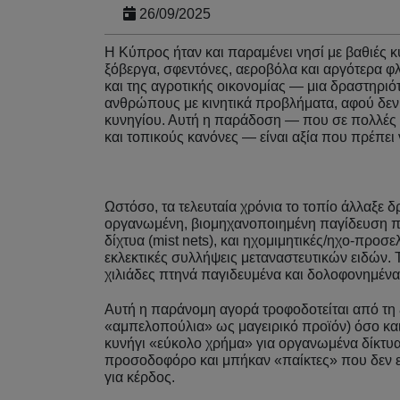
26/09/2025
Η Κύπρος ήταν και παραμένει νησί με βαθιές κ
ξόβεργα, σφεντόνες, αεροβόλα και αργότερα φλ
και της αγροτικής οικονομίας — μια δραστηρι
ανθρώπους με κινητικά προβλήματα, αφού δεν
κυνηγίου. Αυτή η παράδοση — που σε πολλές 
και τοπικούς κανόνες — είναι αξία που πρέπει
Ωστόσο, τα τελευταία χρόνια το τοπίο άλλαξε 
οργανωμένη, βιομηχανοποιημένη παγίδευση πο
δίχτυα (mist nets), και ηχομιμητικές/ηχο-προσ
εκλεκτικές συλλήψεις μεταναστευτικών ειδών. 
χιλιάδες πτηνά παγιδευμένα και δολοφονημένα
Αυτή η παράνομη αγορά τροφοδοτείται από τη 
«αμπελοπούλια» ως μαγειρικό προϊόν) όσο και
κυνήγι «εύκολο χρήμα» για οργανωμένα δίκτυα. 
προσοδοφόρο και μπήκαν «παίκτες» που δεν ε
για κέρδος.