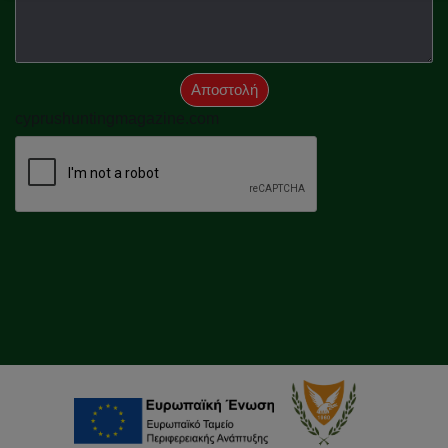
Αποστολή
cyprushuntingmagazine.com