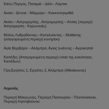
Κάτω Πύργος, Ποταμιά – Δάλι - Λύμπια
Ακάκι - Δένεια - Μάμμαρι – Κοκκινοτριμιθιά
Ακάκι – Αστρομερίτης , Αστρομερίτης – Ατσάς (περιοχή
Αστρομερίτη - Κορωνειάς)
Μύλοι, Λυθροδόντας―Kαταλυόντας – Μαθιάτης
(απαγορευμένη περιοχή κυνηγίου)
Αγία Βαρβάρα – Αλάμπρα, Άγιος Ιωάννης – Αγροκηπιά
Καπέδες (Απαγορευμένη περιοχή νότια της κοινότητας
Καπέδων)
Γέρι,Εργάτες 1, Εργάτες 2, Αλάμπρα (Αθκιάκονας)
Λεμεσός
Περιοχή Μάκρωνας, Περιοχή Πισσουρίου - Πλατανίσκεια,
Περιοχή Ληστοβούνου