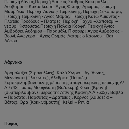
Περιοχή Λάνιας,Περιοχή Δασικος Σταθμός Κακομαλλη-
Λουβαράς – Κακοπλευρή- Άγιος Φώτης- Αμοιρού,Περιοχή
Μαυρίδκια, Περιοχή Λάνιας- Τριμίκλινης, Περιοχή Συκόπετρα,
Περιοχή Τριμίκλινη - Άγιος Μάμας, Περιοχή Κάτω Αμίαντος -
Πλατεία Τροόδους – Πλάτρες, Περιοχή Πάχνα –Χάποταμι –
γεφύρι Κισσούσας,Περιοχή Παλαιά Κορφή, Περιοχή Άγιος
Αμβρόσιο, Αυδήμου – Παραμάλι, Πισσούρι, Άγιος Αμβρόσιος –
Βουνί, Ανώγυρα – Άγιος Θωμάς, Λατομείο Κάσινου – Βατί,
Λόφου
Λάρνακα
Δρομολαξιά (Στρογυλλιές), Καλό Χωριό – Αγ. Άννας,
Μεννόγεια (Πλακωτός), Αλεθρικό (Πουπές)
Συμπεριλαμβανομένης μέρος της απαγορευμένης περιοχής Α/
Α 7742 Πουπέ, Μοσφιλωτή (Βυζακερή),Κόσιη (Κράνη)
(συμπεριλαμβάνει μέρος της Απ/νης Κράνη Α.Α 7603) , Βάβλα
– Παρσάτα, Παρσάτας – Δράπειας , Κόρνος (Χαβάτζια –
Βάτος), Ορά (Κοκκινόμουττη), Κελιά – Ρηνιά
Πάφος