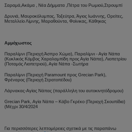
Σαραμά,Ακάμα , Νέα Δήμματα ,Πέτρα του Ρωμιού,Στρουμπί
Δρυνιά, Μαυροκόλυμπος, Τοξεύτρα, Άγιος Ιωάννης, Ορείτες,
Μεταλλείο Λίμνης, Μαραθούντα, Φοίνικας, Κάθηκας
Αμμόχωστος
Παραλίμνι (Περιοχή Άσπρο Χώμα), Παραλίμνι - Αγία Νάπα
(Κυκλικός Κόμβος Χαραλαμπίδη προς Αγία Νάπα), Λιοπετρίου
(Ποταμός Λιοπετριού), Αγία Νάπα -Σωτήρα
Παραλίμνι (Περιοχή Paramount προς Grecian Park),
Φρέναρος (Περιοχή Στρατοπέδου)
Λάρνακας-Αγίας Νάπας (παράλληλη του αυτοκινητόδρομου)
Grecian Park, Αγία Νάπα – Κάβο Γκρέκο (Περιοχή Σκουπίδια)
(Μέχρι 30/4/2024
Για περισσότερες λεπτομέρειες σχετικά με τις παραπάνω