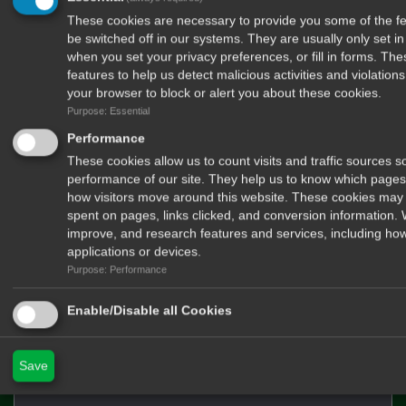
These cookies are necessary to provide you some of the fea
Δέχομαι να λαμβάνω newsletters από το περιοδικό Hunt & Shoot
be switched off in our systems. They are usually only set 
when you set your privacy preferences, or fill in forms. Th
features to help us detect malicious activities and violatio
your browser to block or alert you about these cookies.
Purpose: Essential
Performance
These cookies allow us to count visits and traffic sources
performance of our site. They help us to know which pages
Στείλτε μας μήνυμα
how visitors move around this website. These cookies may 
Όνομα
spent on pages, links clicked, and conversion information.
improve, and research features and services, including how
E-mail
applications or devices.
Μήνημα
Purpose: Performance
Enable/Disable all Cookies
Save