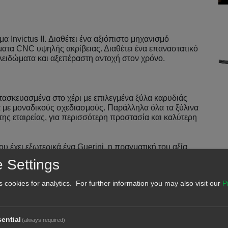
α Invictus II. Διαθέτει ένα αξιόπιστο μηχανισμό
ματα CNC υψηλής ακρίβειας. Διαθέτει ένα επαναστατικό
λειδώματα και αξεπέραστη αντοχή στον χρόνο.
κατασκευασμένα στο χέρι με επιλεγμένα ξύλα καρυδιάς
α με μοναδικούς σχεδιασμούς. Παράλληλα όλα τα ξύλινα
της εταιρείας, για περισσότερη προστασία και καλύτερη
υ έχει εξωτερικά ένα Guerini, η πραγματική του αξία
 Settings
ι με το έξυπνο σύστημα Invictus Cam που εξαλείφει τα
s cookies for analytics. For further information you may also visit our
P
ές που φθείρονται και σπάνε.
άστηκε έτσι ώστε το Invictus να αποδίδει τα μέγιστα
 όταν λέμε υπερβολική, εννοούμε δεκάδες χιλιάδες
ential
(always required)