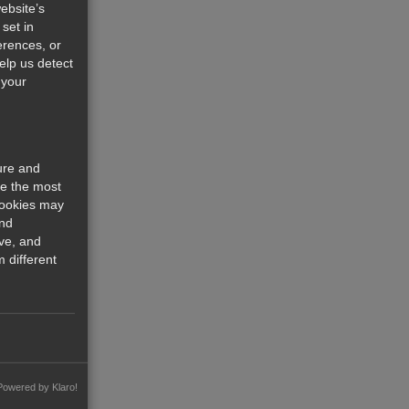
ebsite’s
set in
erences, or
help us detect
 your
ure and
re the most
cookies may
and
ve, and
 different
Powered by Klaro!