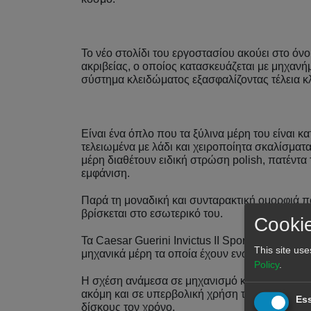
Το νέο στολίδι του εργοστασίου ακούει στο όνομ
ακριβείας, ο οποίος κατασκευάζεται με μηχανή
σύστημα κλειδώματος εξασφαλίζοντας τέλεια κ
Είναι ένα όπλο που τα ξύλινα μέρη του είναι 
τελειωμένα με λάδι και χειροποίητα σκαλίσματ
μέρη διαθέτουν ειδική στρώση polish, πατέντα 
εμφάνιση.
Παρά τη μοναδική και συνταρακτική ομορφιά πο
βρίσκεται στο εσωτερικό του.
Cookie
Τα Caesar Guerini Invictus II Sporting έρχοντα
This site use
μηχανικά μέρη τα οποία έχουν ενώσεις και τριβ
Policy
.
Η σχέση ανάμεσα σε μηχανισμό και κάννες σχεδι
ακόμη και σε υπερβολική χρήση του όπλου. Και
Ess
δίσκους τον χρόνο.