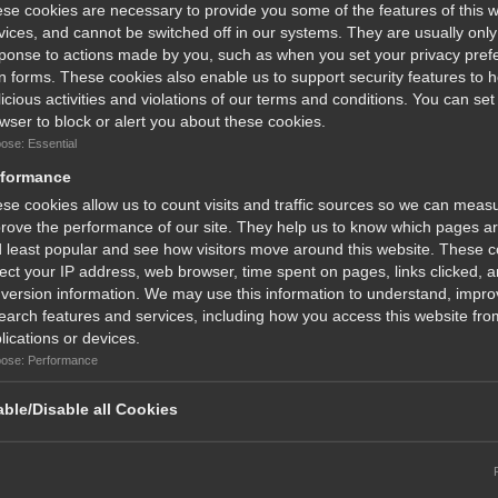
se cookies are necessary to provide you some of the features of this w
vices, and cannot be switched off in our systems. They are usually only 
στο όπλο μεγαλύτερη ταχύτητα στους δίσκους, χωρίς να
ponse to actions made by you, such as when you set your privacy pref
την ακρίβεια στον στόχο.
l in forms. These cookies also enable us to support security features to 
icious activities and violations of our terms and conditions. You can set
 να εξοπλίζει πάντα τον σκοπευτή με ένα ακριβές και
wser to block or alert you about these cookies.
ose: Essential
ως πάντα, στα αισθητικά φινιρίσματα. Μπορείτε να
rformance
κτηρίζεται από χειρόγραφα σκαλίσματα.
se cookies allow us to count visits and traffic sources so we can meas
rove the performance of our site. They help us to know which pages a
 least popular and see how visitors move around this website. These 
lect your IP address, web browser, time spent on pages, links clicked, 
ς του τουφεκιού αυξήθηκε μεταξύ 200 και 300% σε σχέση
version information. We may use this information to understand, impro
ορείτε να μετρήσετε τη διάρκεια ζωής του κυνηγετικού
earch features and services, including how you access this website from
 να το χρησιμοποιείται, αλλά από το πόσο καιρό
ρησιμοποιήσουν.
lications or devices.
ose: Performance
ble/Disable all Cookies
 (mm)
Μήκος Κοντακιού (mm)
Μήκος κάνης
28-30-32''
377
71-76-81cm