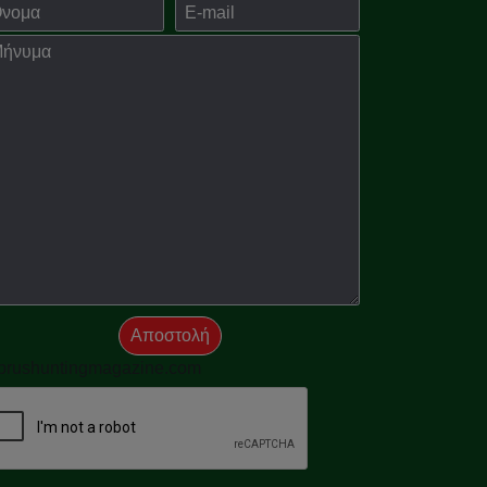
ομα
E-mail
νημα
Αποστολή
prushuntingmagazine.com