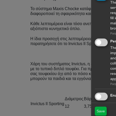
The
ser
Το σύστημα Maxis Chocke κατάφερε να δώσει 
res
διαφοροποιεί τη σφαιρικότητα και συνεπώς και 
fil
mal
Κάθε λεπτομέρεια είναι τόσο ανεπτυγμένη, ώστε
bro
αξιόπιστο κυνηγετικό όπλο.
Purp
Η ίδια προσοχή στις λεπτομέρειες φαίνεται, όπ
Pe
παρατηρήσετε ότι το Invictus II Sporting χαρα
The
imp
and
col
Χάρη του συστήματος Invictus, η διάρκεια ζωή
con
με το τυπικό διπλό τουφέκι. Για πρώτη φορά μπ
res
σας τουφεκίου όχι από το πόσο καιρό μπορείτε
μπορούν τα παιδιά και τα εγγόνια σας να το χ
app
Purp
Ena
Διάμετρος
Βάρος (kg)
Κλήση
Invictus II Sporting
12
3,75
35/55
Save