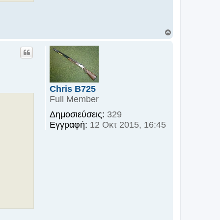
Κ
ο
ρ
υ
φ
ή
Chris B725
Full Member
Δημοσιεύσεις:
329
Εγγραφή:
12 Οκτ 2015, 16:45