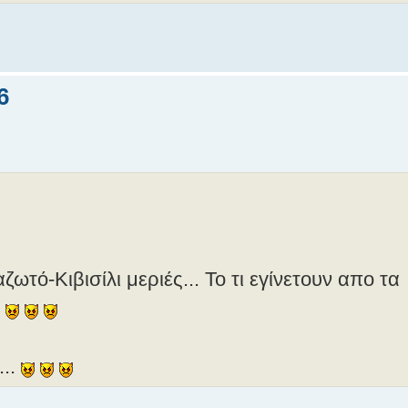
6
τό-Κιβισίλι μεριές... Το τι εγίνετουν απο τα
.
...