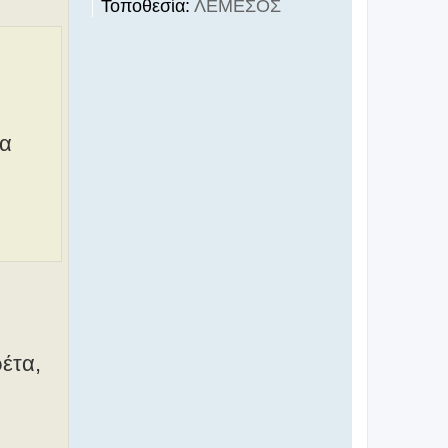
Τοποθεσία:
ΛΕΜΕΣΟΣ
τα
έτα,