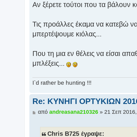
Αν ξέρετε τούτοι που τα βάλουν κ
Τις προάλλες έκαμα να κατεβώ ν
μπερτέψουμε κιόλας...
Που τη μια εν θέλεις να είσαι απ
μπλέξεις...
I`d rather be hunting !!!
Re: ΚΥΝΗΓΙ ΟΡΤΥΚΙΩΝ 201
Δ
από
andreasana210326
»
21 Σεπ 2016,
η
μ
ο
Chris B725 έγραψε: