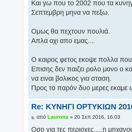
Και γω που το 2002 που τα κυνη
μ
ο
Σεπτεμβρη μηνα να πεξω.
σ
ί
ε
Ομως θα πεχτουν πουλιά.
υ
σ
Απλα οχι απο εμας....
η
Ο καιρος φετος εκοψε πολλα που
Επισης δεν παιζει ρολο μονο ο κα
να ειναι βολικος για σταση.
Προς το παρόν δυο μερες εκαμε ω
Re: ΚΥΝΗΓΙ ΟΡΤΥΚΙΩΝ 201
Δ
από
Laurona
»
20 Σεπ 2016, 16:03
η
Οσο για τες περιοχες.....η μηχαν
μ