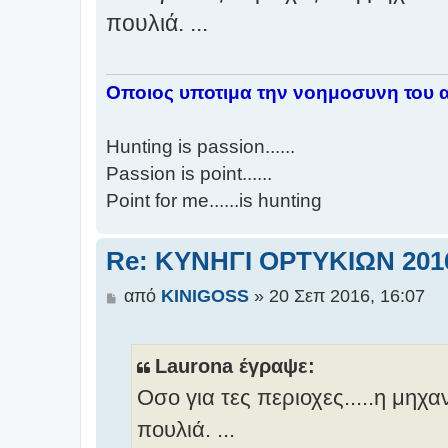
ο
πουλιά. ...
σ
ί
ε
Οποιος υποτιμα την νοημοσυνη του αλλ
υ
σ
η
Hunting is passion......
Passion is point......
Point for me......is hunting
Re: ΚΥΝΗΓΙ ΟΡΤΥΚΙΩΝ 201
Δ
από
KINIGOSS
»
20 Σεπ 2016, 16:07
η
μ
ο
Laurona έγραψε:
σ
Οσο για τες περιοχες.....η μηχ
ί
ε
πουλιά. ...
υ