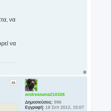
τα, να
ορεί να
Κ
ο
ρ
υ
φ
ή
andreasana210326
Δημοσιεύσεις:
996
Εγγραφή:
18 Σεπ 2012, 15:07