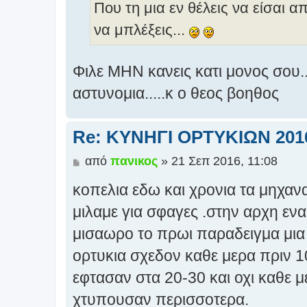
Που τη μια εν θέλεις να είσαι 
να μπλέξεις...
Φιλε ΜΗΝ κανεις κατι μονος σου...
αστυνομια.....κ ο θεος βοηθος
Re: ΚΥΝΗΓΙ ΟΡΤΥΚΙΩΝ 201
Δ
από
πανικος
»
21 Σεπ 2016, 11:08
η
κοπελια εδω και χρονια τα μηχαν
μ
ο
μιλαμε για σφαγες .στην αρχη εν
σ
μισαωρο το πρωι παραδειγμα μια
ί
ε
ορτυκια σχεδον καθε μερα πριν 1
υ
σ
εφτασαν στα 20-30 και οχι καθε 
η
χτυπουσαν περισσοτερα.