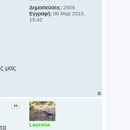
Δημοσιεύσεις:
2609
Εγγραφή:
06 Μαρ 2010,
15:42
ος μας
Κ
ο
ρ
υ
φ
ή
Laurona
τα