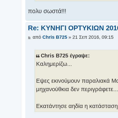
σ
η
πολυ σωστά!!!
Re: ΚΥΝΗΓΙ ΟΡΤΥΚΙΩΝ 201
Δ
από
Chris B725
»
21 Σεπ 2016, 09:15
η
μ
ο
Chris B725 έγραψε:
σ
Καλημερίζω...
ί
ε
υ
Εψες εκινούμουν παραλιακά Μαζω
σ
η
μηχανούθκια δεν περιγράφετε..
Εκατάντησε αηδία η κατάσταση