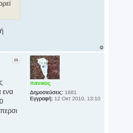
ορεί
 ή
Κ
ο
ρ
υ
φ
ή
ς
πανικος
α ενα
Δημοσιεύσεις:
1681
Εγγραφή:
12 Οκτ 2010, 13:10
0
 περσι