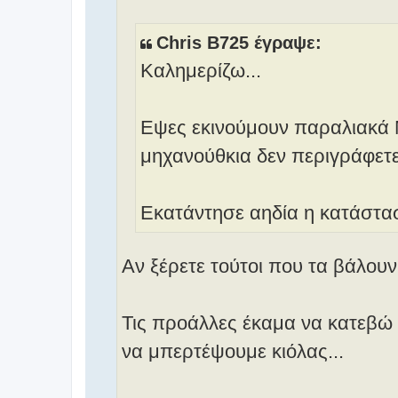
σ
ί
ε
Chris B725 έγραψε:
υ
Καλημερίζω...
σ
η
Εψες εκινούμουν παραλιακά Μα
μηχανούθκια δεν περιγράφετε
Εκατάντησε αηδία η κατάστα
Αν ξέρετε τούτοι που τα βάλουν
Τις προάλλες έκαμα να κατεβώ
να μπερτέψουμε κιόλας...