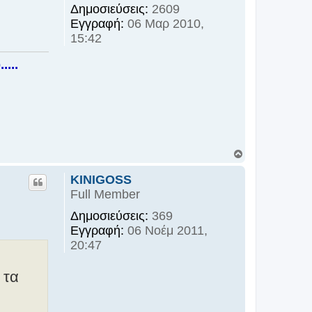
Δημοσιεύσεις:
2609
Εγγραφή:
06 Μαρ 2010,
15:42
...
Κ
ο
ρ
KINIGOSS
υ
Full Member
φ
ή
Δημοσιεύσεις:
369
Εγγραφή:
06 Νοέμ 2011,
20:47
 τα