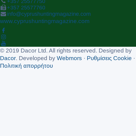
+357 25577750
+357 25577760
info@cyprushuntingmagazine.com
www.cyprushuntingmagazine.com
© 2019 Dacor Ltd. All rights reserved. Designed by
Dacor
. Developed by
Webmors
·
Ρυθμίσεις Cookie
·
Πολιτική απορρήτου