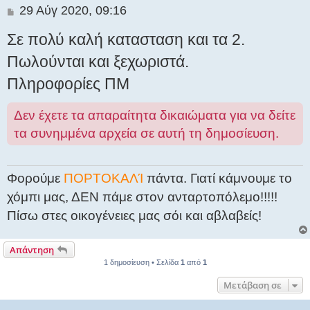
Δ
29 Αύγ 2020, 09:16
η
Σε πολύ καλή κατασταση και τα 2.
μ
ο
Πωλούνται και ξεχωριστά.
σ
Πληροφορίες ΠΜ
ί
ε
υ
Δεν έχετε τα απαραίτητα δικαιώματα για να δείτε
σ
τα συνημμένα αρχεία σε αυτή τη δημοσίευση.
η
Φορούμε
ΠΟΡΤΟΚΑΛΊ
πάντα. Γιατί κάμνουμε το
χόμπι μας, ΔΕΝ πάμε στον ανταρτοπόλεμο!!!!!
Πίσω στες οικογένειες μας σόι και αβλαβείς!
Απάντηση
1 δημοσίευση • Σελίδα
1
από
1
Μετάβαση σε