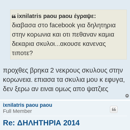
η
μ
ο
ixnilatris paou paou έγραψε:
σ
διαβασα στο facebook για δηλητηρια
ί
ε
στην κορωνια και οτι πεθαναν καμια
υ
δεκαρια σκυλοι...ακουσε κανενας
σ
η
τιποτε?
προχθες βρηκα 2 νεκρους σκυλους στην
κορωνεια. επιασα τα σκυλια μου κ εφυγα,
δεν ξερω αν ειναι ομως απο ψατζιες
ixnilatris paou paou
Full Member
Re: ΔΗΛΗΤΗΡΙΑ 2014