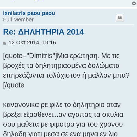
ixnilatris paou paou
Full Member
Re: ΔΗΛΗΤΗΡΙΑ 2014
Δ
12 Οκτ 2014, 19:16
η
[quote="Dimitris"]Μια ερώτηση. Με τις
μ
ο
βροχές τα δηλητηριασμένα δολώματα
σ
επηρεάζονται τολάχιστον ή μαλλον μπα?
ί
ε
[/quote
υ
σ
η
κανονονικα ρε φιλε το δηλητηριο οταν
βρεξει εξασθενει...αν αγαπας τα σκυλια
σου μαθετα με φιμοτρο για του χρονου
δηλαδη γιατι μεσα σε ενα μηνα εν λιο