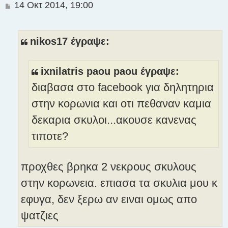
Δ
14 Οκτ 2014, 19:00
η
μ
ο
nikos17 έγραψε:
σ
ί
ε
ixnilatris paou paou έγραψε:
υ
διαβασα στο facebook για δηλητηρια
σ
η
στην κορωνια και οτι πεθαναν καμια
δεκαρια σκυλοι...ακουσε κανενας
τιποτε?
προχθες βρηκα 2 νεκρους σκυλους
στην κορωνεια. επιασα τα σκυλια μου κ
εφυγα, δεν ξερω αν ειναι ομως απο
ψατζιες