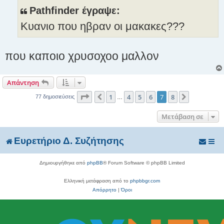
ο
Pathfinder έγραψε:
σ
Κυανιο που ηβραν οι μακακες???
ί
ε
υ
που καποιο χρυσοχοο μαλλον
σ
η
Απάντηση
Σελίδα
7
από
8
1
4
5
6
7
8
Προηγούμενη
Επόμενη
77 δημοσιεύσεις
…
Μετάβαση σε
Ευρετήριο Δ. Συζήτησης
Δημιουργήθηκε από
phpBB
® Forum Software © phpBB Limited
Ελληνική μετάφραση από το
phpbbgr.com
Απόρρητο
|
Όροι