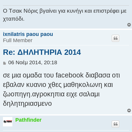
υ
σ
Ο Tσακ Νόρις βγαίνει για κυνήγι και επιστρέφει με
η
χταπόδι.
ixnilatris paou paou
Full Member
Re: ΔΗΛΗΤΗΡΙΑ 2014
Δ
06 Νοέμ 2014, 20:18
η
σε μια ομαδα του facebook διαβασα οτι
μ
ο
εβαλαν κυανιο χθες μαθηκολωνη και
σ
ζωοπηγη.αγροκηπια ειχε σαλαμι
ί
ε
δηλητηριασμενο
υ
σ
η
Pathfinder