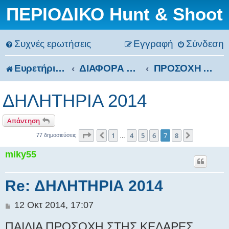
ΠΕΡΙΟΔΙΚΟ Hunt & Shoot
Συχνές ερωτήσεις
Εγγραφή
Σύνδεση
Ευρετήριο Δ. Συζήτησης
ΔΙΑΦΟΡΑ ΘΕΜΑΤΑ
ΠΡΟΣΟΧΗ ΑΠΟ ΔΗΛΗΤΗΡΙΑ
ΔΗΛΗΤΗΡΙΑ 2014
Απάντηση
Σελίδα
7
από
8
1
4
5
6
7
8
Προηγούμενη
Επόμενη
77 δημοσιεύσεις
…
miky55
Re: ΔΗΛΗΤΗΡΙΑ 2014
Δ
12 Οκτ 2014, 17:07
η
ΠΑΙΔΙΑ ΠΡΟΣΟΧΗ ΣΤΗΣ ΚΕΔΑΡΕΣ
μ