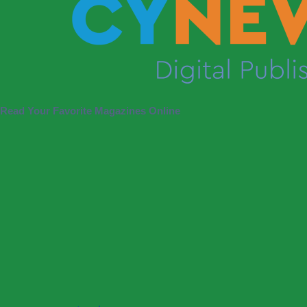
Read Your Favorite Magazines Online
P
N