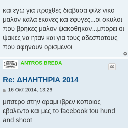
και εγω για προχθες διαβασα φιλε νικο
μαλον καλα εκανες και εφυγες...οι σκυλοι
που βρηκες μαλον ψακοθηκαν...μπορει οι
ψακες να ηταν και για τους αδεσποτους
που αφηνουν ορισμενοι
ANTROS BREDA
Re: ΔΗΛΗΤΗΡΙΑ 2014
Δ
16 Οκτ 2014, 13:26
η
μιτσερο στην αραμι ιβρεν κοποιος
μ
ο
εβαλεντο και μες το facebook tou hund
σ
and shoot
ί
ε