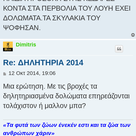
ο
ΚΟΝΤΑ ΣΤΑ ΠΕΡΒΟΛΙΑ ΤΟΥ ΛΟΥΗ ΕΧΕΙ
σ
ΔΟΛΩΜΑΤΑ.ΤΑ ΣΚΥΛΑΚΙΑ ΤΟΥ
ί
ε
ΨΟΦΗΣΑΝ.
υ
σ
η
Dimitris
Re: ΔΗΛΗΤΗΡΙΑ 2014
Δ
12 Οκτ 2014, 19:06
η
Μια ερώτηση. Με τις βροχές τα
μ
ο
δηλητηριασμένα δολώματα επηρεάζονται
σ
τολάχιστον ή μαλλον μπα?
ί
ε
υ
σ
«Τα φυτά των ζώων ένεκέν εστι και τα ζώα των
η
ανθρώπων χάριν»