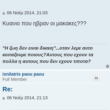
Δ
06 Νοέμ 2014, 21:03
η
Κυανιο που ηβραν οι μακακες???
μ
ο
σ
ί
ε
"H ζωη δεν ειναι δικαιη"...οταν λεμε αυτο
υ
σ
κοιταζουμε ποιους?Αυτους που εχουν τα
η
πολλα η αυτους που δεν εχουν τιποτα?
ixnilatris paou paou
Full Member
Re:
Δ
06 Νοέμ 2014, 21:13
η
μ