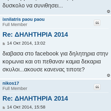
δυσκολο να συνιθησει...
ixnilatris paou paou
Full Member
Re: ΔΗΛΗΤΗΡΙΑ 2014
Δ
14 Οκτ 2014, 13:02
η
διαβασα στο facebook για δηλητηρια στην
μ
ο
κορωνια και οτι πεθαναν καμια δεκαρια
σ
σκυλοι...ακουσε κανενας τιποτε?
ί
ε
υ
nikos17
σ
Full Member
η
Re: ΔΗΛΗΤΗΡΙΑ 2014
Δ
14 Οκτ 2014, 15:58