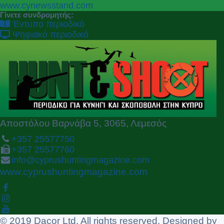
P
N
www.cynewsstand.com
r
e
Γίνετε συνδρομητής:
e
x
Έντυπο περιοδικό
v
t
Ψηφιακό περιοδικό
i
o
u
s
Αποστόλου Βαρνάβα 5, 3065, Λεμεσός
+357 25577750
+357 25577760
info@cyprushuntingmagazine.com
www.cyprushuntingmagazine.com
© 2019 Dacor Ltd. All rights reserved. Designed by