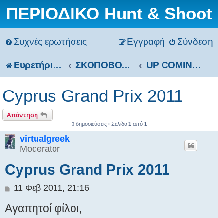
ΠΕΡΙΟΔΙΚΟ Hunt & Shoot
Συχνές ερωτήσεις
Εγγραφή
Σύνδεση
Ευρετήριο Δ. Συζήτησης
ΣΚΟΠΟΒΟΛΗ
UP COMING GAMES
Cyprus Grand Prix 2011
Απάντηση
3 δημοσιεύσεις • Σελίδα
1
από
1
virtualgreek
Moderator
Cyprus Grand Prix 2011
Δ
11 Φεβ 2011, 21:16
η
Αγαπητοί φίλοι,
μ
ο