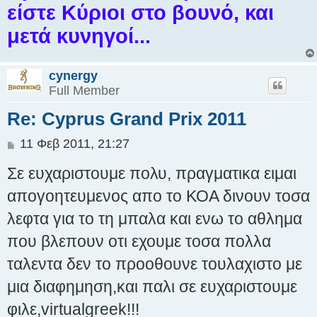
είστε Κύριοι στο βουνό, και
μετά κυνηγοί...
cynergy
Full Member
Re: Cyprus Grand Prix 2011
Δ
11 Φεβ 2011, 21:27
η
Σε ευχαριστουμε πολυ, πραγματικα ειμαι
μ
ο
απογοητευμενος απο το ΚΟΑ δινουν τοσα
σ
λεφτα για το τη μπαλα και ενω το αθλημα
ί
ε
που βλεπουν οτι εχουμε τοσα πολλα
υ
σ
ταλεντα δεν το προοθουνε τουλαχιστο με
η
μια διαφημηση,και παλι σε ευχαριστουμε
φιλε,virtualgreek!!!