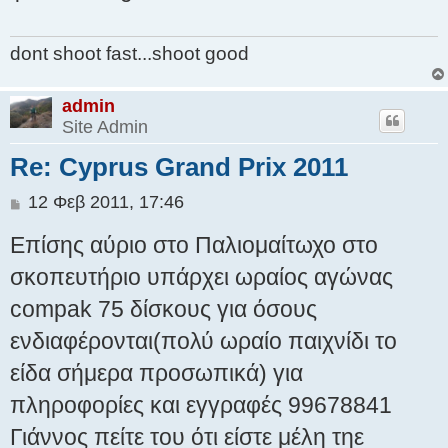
dont shoot fast...shoot good
admin
Site Admin
Re: Cyprus Grand Prix 2011
Δ
12 Φεβ 2011, 17:46
η
Επίσης αύριο στο Παλιομαίτωχο στο
μ
ο
σκοπευτήριο υπάρχει ωραίος αγώνας
σ
compak 75 δίσκους για όσους
ί
ε
ενδιαφέρονται(πολύ ωραίο παιχνίδι το
υ
σ
είδα σήμερα προσωπικά) για
η
πληροφορίες και εγγραφές 99678841
Γιάννος πείτε του ότι είστε μέλη τηε