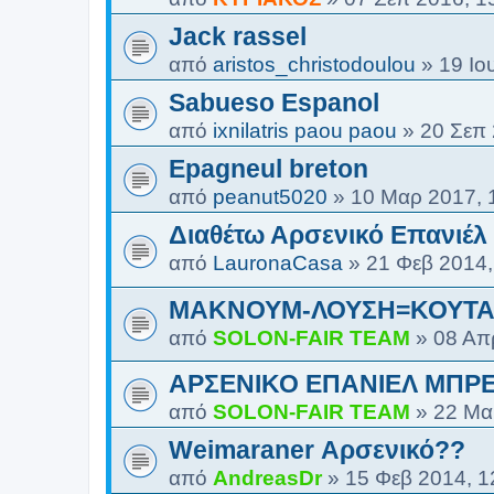
Jack rassel
από
aristos_christodoulou
»
19 Ιο
Sabueso Espanol
από
ixnilatris paou paou
»
20 Σεπ 
Epagneul breton
από
peanut5020
»
10 Μαρ 2017, 
Διαθέτω Αρσενικό Επανιέλ
από
LauronaCasa
»
21 Φεβ 2014,
ΜΑΚΝΟΥΜ-ΛΟΥΣΗ=ΚΟΥΤΑΒ
από
SOLON-FAIR ΤΕΑΜ
»
08 Απ
ΑΡΣΕΝΙΚΟ ΕΠΑΝΙΕΛ ΜΠΡ
από
SOLON-FAIR ΤΕΑΜ
»
22 Μα
Weimaraner Αρσενικό??
από
AndreasDr
»
15 Φεβ 2014, 1