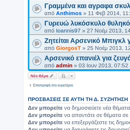
Γραμμένα και αγραφα σκυλ
από
Anthimos
»
11 Φεβ 2014, 11
Γυρευώ λυκόσκυλο θυληκό 
από
Ioannis97
»
27 Νοέμ 2013, 1
Ζητείται Αρσενικό Μπιγκλ
από
GiorgosT
»
25 Νοέμ 2013, 1
Αρσενικό επανιέλ για ζευ
από
admin
»
03 Ιουν 2013, 07:52
Νέο Θέμα
Επιστροφή στο ευρετήριο
ΠΡΟΣΒΆΣΕΙΣ ΣΕ ΑΥΤΉ ΤΗ Δ. ΣΥΖΉΤΗΣΗ
Δεν μπορείτε
να δημοσιεύετε νέα θέματα
Δεν μπορείτε
να απαντάτε σε θέματα σε 
Δεν μπορείτε
να επεξεργάζεστε τις δημο
Δεν μπορείτε
να διαγράφετε τις δημοσιεύ