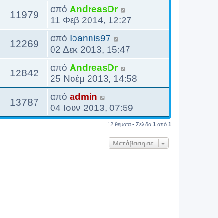
από
AndreasDr
11979
11 Φεβ 2014, 12:27
από
Ioannis97
12269
02 Δεκ 2013, 15:47
από
AndreasDr
12842
25 Νοέμ 2013, 14:58
από
admin
13787
04 Ιουν 2013, 07:59
12 θέματα • Σελίδα
1
από
1
Μετάβαση σε