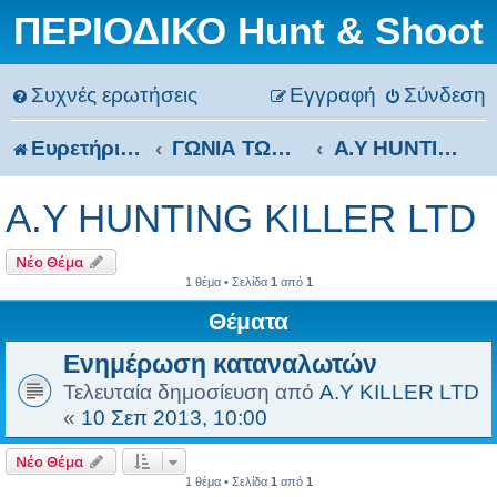
ΠΕΡΙΟΔΙΚΟ Hunt & Shoot
Συχνές ερωτήσεις
Εγγραφή
Σύνδεση
Ευρετήριο Δ. Συζήτησης
ΓΩΝΙΑ ΤΩΝ ΕΠΑΓΓΕΛΜΑΤΙΩΝ
A.Y HUNTING KILLER LTD
A.Y HUNTING KILLER LTD
Νέο Θέμα
1 θέμα • Σελίδα
1
από
1
Θέματα
Ενημέρωση καταναλωτών
Τελευταία δημοσίευση από
A.Y KILLER LTD
«
10 Σεπ 2013, 10:00
Νέο Θέμα
1 θέμα • Σελίδα
1
από
1