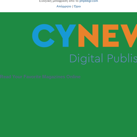
Ελληνική μετάφραση από το
phpbbgr.com
Απόρρητο
|
Όροι
Read Your Favorite Magazines Online