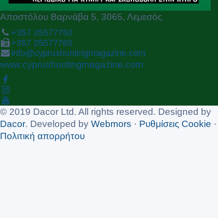
Αποστόλου Βαρνάβα 5, 3065, Λεμεσός
+357 25577750
+357 25577760
info@cyprushuntingmagazine.com
www.cyprushuntingmagazine.com
© 2019 Dacor Ltd. All rights reserved. Designed by
Dacor
. Developed by
Webmors
·
Ρυθμίσεις Cookie
·
Πολιτική απορρήτου