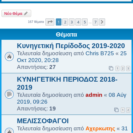
Νέο Θέμα
Σελίδα
1
από
7
1
2
3
4
5
7
Επόμενη
167 θέματα
…
Θέματα
Κυνηγετική Περίδοδος 2019-2020
Τελευταία δημοσίευση από
Chris B725
«
25
Οκτ 2020, 20:28
Απαντήσεις:
27
1
2
3
ΚΥΝΗΓΕΤΙΚΗ ΠΕΡΙΟΔΟΣ 2018-
2019
Τελευταία δημοσίευση από
admin
«
08 Αύγ
2019, 09:26
Απαντήσεις:
19
1
2
ΜΕΛΙΣΣΟΦΑΓΟΙ
Τελευταία δημοσίευση από
Αχερκωτης
«
31