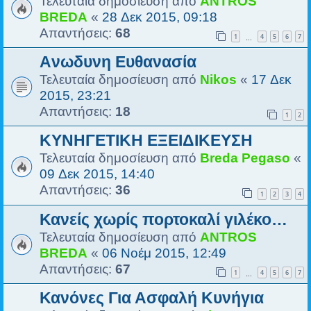
Τελευταία δημοσίευση από
ANTROS
BREDA
«
28 Δεκ 2015, 09:18
Απαντήσεις:
68
1
4
5
6
7
…
Aνωδυνη Eυθανασία
Τελευταία δημοσίευση από
Nikos
«
17 Δεκ
2015, 23:21
Απαντήσεις:
18
1
2
ΚΥΝΗΓΕΤΙΚΗ ΕΞΕΙΔΙΚΕΥΣΗ
Τελευταία δημοσίευση από
Breda Pegaso
«
09 Δεκ 2015, 14:40
Απαντήσεις:
36
1
2
3
4
Κανείς χωρίς πορτοκαλί γιλέκο…
Τελευταία δημοσίευση από
ANTROS
BREDA
«
06 Νοέμ 2015, 12:49
Απαντήσεις:
67
1
4
5
6
7
…
Κανόνες Για Ασφαλή Κυνήγια