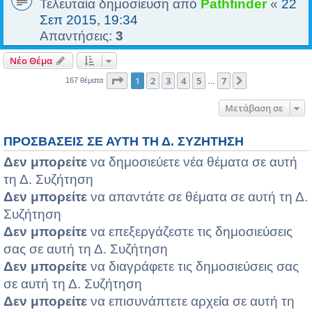
Τελευταία δημοσίευση από
Pathfinder
«
22
Σεπ 2015, 19:34
Απαντήσεις:
3
Νέο Θέμα
Σελίδα
1
από
7
1
2
3
4
5
7
Επόμενη
167 θέματα
…
Μετάβαση σε
ΠΡΟΣΒΆΣΕΙΣ ΣΕ ΑΥΤΉ ΤΗ Δ. ΣΥΖΉΤΗΣΗ
Δεν μπορείτε
να δημοσιεύετε νέα θέματα σε αυτή
τη Δ. Συζήτηση
Δεν μπορείτε
να απαντάτε σε θέματα σε αυτή τη Δ.
Συζήτηση
Δεν μπορείτε
να επεξεργάζεστε τις δημοσιεύσεις
σας σε αυτή τη Δ. Συζήτηση
Δεν μπορείτε
να διαγράφετε τις δημοσιεύσεις σας
σε αυτή τη Δ. Συζήτηση
Δεν μπορείτε
να επισυνάπτετε αρχεία σε αυτή τη