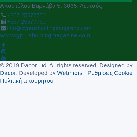
Αποστόλου Βαρνάβα 5, 3065, Λεμεσός
+357 25577750
+357 25577760
info@cyprushuntingmagazine.com
www.cyprushuntingmagazine.com
© 2019 Dacor Ltd. All rights reserved. Designed by
Dacor
. Developed by
Webmors
·
Ρυθμίσεις Cookie
·
Πολιτική απορρήτου