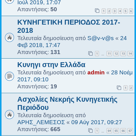
Ιούλ 2019, 17:07
Απαντήσεις:
50
1
2
3
4
5
6
ΚΥΝΗΓΕΤΙΚΗ ΠΕΡΙΟΔΟΣ 2017-
2018
Τελευταία δημοσίευση από
S@v-v@s
«
24
Φεβ 2018, 17:47
Απαντήσεις:
131
1
11
12
13
14
…
Κυνηγι στην Ελλάδα
Τελευταία δημοσίευση από
admin
«
28 Νοέμ
2017, 09:10
Απαντήσεις:
19
1
2
Ασχολίες Νεκρής Κυνηγετικής
Περιόδου
Τελευταία δημοσίευση από
ΑΡΗΣ_ΛΕΜΕΣΟΣ
«
09 Αύγ 2017, 09:27
Απαντήσεις:
665
1
64
65
66
67
…