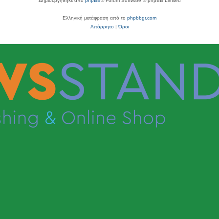
Δημιουργήθηκε από
phpBB
® Forum Software © phpBB Limited
Ελληνική μετάφραση από το
phpbbgr.com
Απόρρητο
|
Όροι