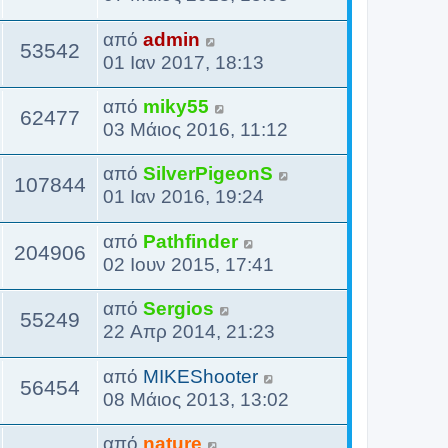
από
admin
53542
01 Ιαν 2017, 18:13
από
miky55
62477
03 Μάιος 2016, 11:12
από
SilverPigeonS
107844
01 Ιαν 2016, 19:24
από
Pathfinder
204906
02 Ιουν 2015, 17:41
από
Sergios
55249
22 Απρ 2014, 21:23
από
MIKEShooter
56454
08 Μάιος 2013, 13:02
από
nature