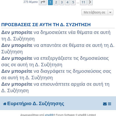
Σελίδα
1
από
11
1
2
3
4
5
11
Επόμενη
275 θέματα
…
Μετάβαση σε
ΠΡΟΣΒΆΣΕΙΣ ΣΕ ΑΥΤΉ ΤΗ Δ. ΣΥΖΉΤΗΣΗ
Δεν μπορείτε
να δημοσιεύετε νέα θέματα σε αυτή
τη Δ. Συζήτηση
Δεν μπορείτε
να απαντάτε σε θέματα σε αυτή τη Δ.
Συζήτηση
Δεν μπορείτε
να επεξεργάζεστε τις δημοσιεύσεις
σας σε αυτή τη Δ. Συζήτηση
Δεν μπορείτε
να διαγράφετε τις δημοσιεύσεις σας
σε αυτή τη Δ. Συζήτηση
Δεν μπορείτε
να επισυνάπτετε αρχεία σε αυτή τη
Δ. Συζήτηση
Ευρετήριο Δ. Συζήτησης
Δημιουργήθηκε από
phpBB
® Forum Software © phpBB Limited