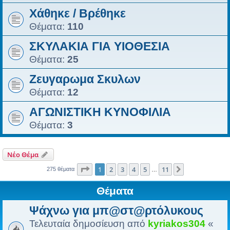
Χάθηκε / Βρέθηκε
Θέματα:
110
ΣΚΥΛΑΚΙΑ ΓΙΑ ΥΙΟΘΕΣΙΑ
Θέματα:
25
Ζευγαρωμα Σκυλων
Θέματα:
12
ΑΓΩΝΙΣΤΙΚΗ ΚΥΝΟΦΙΛΙΑ
Θέματα:
3
Νέο Θέμα
Σελίδα
1
από
11
1
2
3
4
5
11
Επόμενη
275 θέματα
…
Θέματα
Ψάχνω για μπ@στ@ρτόλυκους
Τελευταία δημοσίευση από
kyriakos304
«