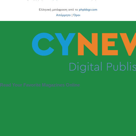
Ελληνική μετάφραση από το
phpbbgr.com
Απόρρητο
|
Όροι
Read Your Favorite Magazines Online