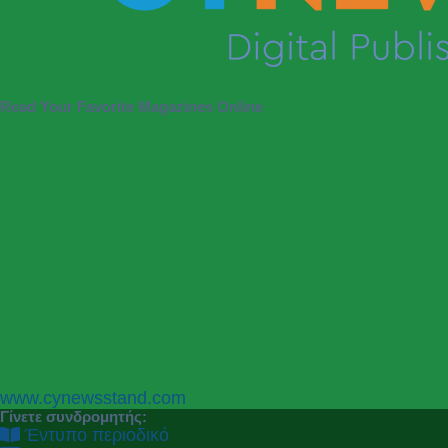
Read Your Favorite Magazines Online
P
N
www.cynewsstand.com
r
e
Γίνετε συνδρομητής:
e
x
Έντυπο περιοδικό