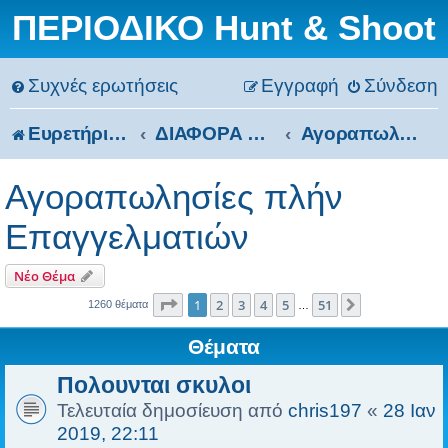
ΠΕΡΙΟΔΙΚΟ Hunt & Shoot
Συχνές ερωτήσεις
Εγγραφή
Σύνδεση
Ευρετήριο Δ. Συζήτησης
ΔΙΑΦΟΡΑ ΘΕΜΑΤΑ
Αγοραπωλησίες πλήν Επαγγελματιών
Αγοραπωλησίες πλήν
Επαγγελματιών
Νέο Θέμα
Σελίδα
1
από
51
1
2
3
4
5
51
Επόμενη
1260 θέματα
…
Θέματα
Πολουνται σκυλοι
Τελευταία δημοσίευση από
chris197
«
28 Ιαν
2019, 22:11