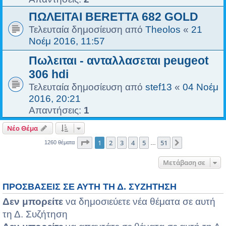
ΠΩΛΕΙΤΑΙ BERETTA 682 GOLD
Τελευταία δημοσίευση από
Theolos
«
21
Νοέμ 2016, 11:57
Πωλειται - ανταλλασεται peugeot
306 hdi
Τελευταία δημοσίευση από
stef13
«
04 Νοέμ
2016, 20:21
Απαντήσεις:
1
Νέο Θέμα
Σελίδα
1
από
51
1
2
3
4
5
51
Επόμενη
1260 θέματα
…
Μετάβαση σε
ΠΡΟΣΒΆΣΕΙΣ ΣΕ ΑΥΤΉ ΤΗ Δ. ΣΥΖΉΤΗΣΗ
Δεν μπορείτε
να δημοσιεύετε νέα θέματα σε αυτή
τη Δ. Συζήτηση