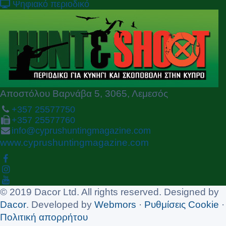
v
t
Ψηφιακό περιοδικό
i
o
u
s
Αποστόλου Βαρνάβα 5, 3065, Λεμεσός
+357 25577750
+357 25577760
info@cyprushuntingmagazine.com
www.cyprushuntingmagazine.com
© 2019 Dacor Ltd. All rights reserved. Designed by
Dacor
. Developed by
Webmors
·
Ρυθμίσεις Cookie
·
Πολιτική απορρήτου