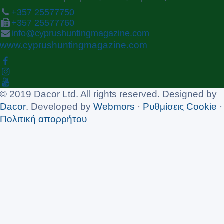
+357 25577750
+357 25577760
info@cyprushuntingmagazine.com
www.cyprushuntingmagazine.com
© 2019 Dacor Ltd. All rights reserved. Designed by
Dacor
. Developed by
Webmors
·
Ρυθμίσεις Cookie
·
Πολιτική απορρήτου