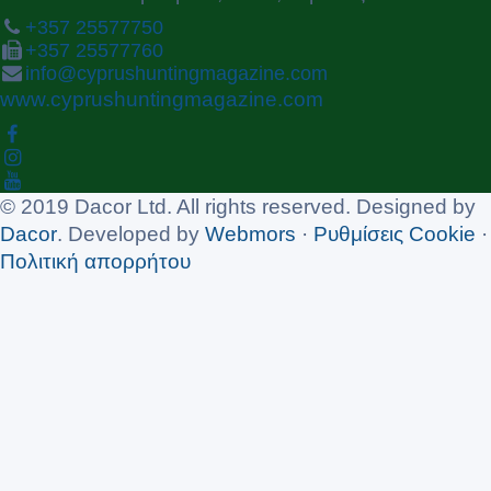
+357 25577750
+357 25577760
info@cyprushuntingmagazine.com
www.cyprushuntingmagazine.com
© 2019 Dacor Ltd. All rights reserved. Designed by
Dacor
. Developed by
Webmors
·
Ρυθμίσεις Cookie
·
Πολιτική απορρήτου