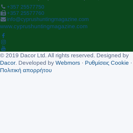
+357 25577750
+357 25577760
info@cyprushuntingmagazine.com
www.cyprushuntingmagazine.com
© 2019 Dacor Ltd. All rights reserved. Designed by
Dacor
. Developed by
Webmors
·
Ρυθμίσεις Cookie
·
Πολιτική απορρήτου