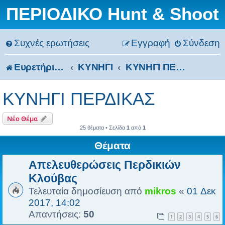
ΠΕΡΙΟΔΙΚΟ Hunt & Shoot
Συχνές ερωτήσεις
Εγγραφή
Σύνδεση
Ευρετήριο Δ. Συζήτησης
ΚΥΝΗΓΙ
ΚΥΝΗΓΙ ΠΕΡΔΙΚΑΣ
ΚΥΝΗΓΙ ΠΕΡΔΙΚΑΣ
Νέο Θέμα
25 θέματα • Σελίδα
1
από
1
Θέματα
Απελευθερώσεις Περδικιών
Κλούβας
Τελευταία δημοσίευση από
mikros
«
01 Δεκ
2017, 14:02
Απαντήσεις:
50
1
2
3
4
5
6