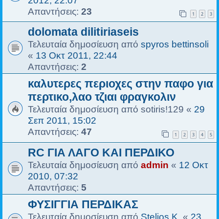
2012, 22:07
Απαντήσεις:
23
1
2
3
dolomata dilitiriaseis
Τελευταία δημοσίευση από
spyros bettinsoli
«
13 Οκτ 2011, 22:44
Απαντήσεις:
2
καλυτερες περιοχες στην παφο για
περτικο,λαο τζιαι φραγκολιν
Τελευταία δημοσίευση από
sotiris!129
«
29
Σεπ 2011, 15:02
Απαντήσεις:
47
1
2
3
4
5
RC ΓΙΑ ΛΑΓΟ ΚΑΙ ΠΕΡΔΙΚΟ
Τελευταία δημοσίευση από
admin
«
12 Οκτ
2010, 07:32
Απαντήσεις:
5
ΦΥΣΙΓΓΙΑ ΠΕΡΔΙΚΑΣ
Τελευταία δημοσίευση από
Stelios K.
«
23