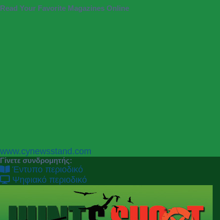
Read Your Favorite Magazines Online
P
N
www.cynewsstand.com
r
e
Γίνετε συνδρομητής:
e
x
Έντυπο περιοδικό
v
t
Ψηφιακό περιοδικό
i
o
u