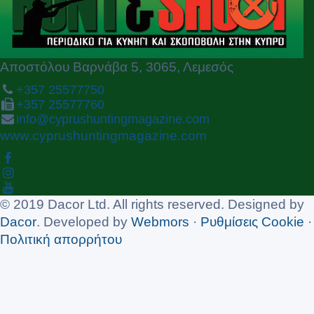
s
Αποστόλου Βαρνάβα 5, 3065, Λεμεσός
+357 25577750
+357 25577760
info@cyprushuntingmagazine.com
www.cyprushuntingmagazine.com
© 2019 Dacor Ltd. All rights reserved. Designed by
Dacor
. Developed by
Webmors
·
Ρυθμίσεις Cookie
·
Πολιτική απορρήτου