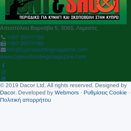
s
Αποστόλου Βαρνάβα 5, 3065, Λεμεσός
+357 25577750
+357 25577760
info@cyprushuntingmagazine.com
www.cyprushuntingmagazine.com
© 2019 Dacor Ltd. All rights reserved. Designed by
Dacor
. Developed by
Webmors
·
Ρυθμίσεις Cookie
·
Πολιτική απορρήτου