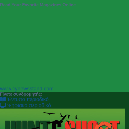
Read Your Favorite Magazines Online
P
N
www.cynewsstand.com
r
e
Γίνετε συνδρομητής:
e
x
Έντυπο περιοδικό
v
t
Ψηφιακό περιοδικό
i
o
u