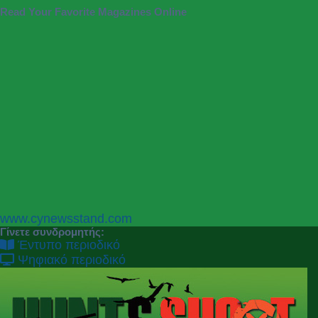
Read Your Favorite Magazines Online
P
N
www.cynewsstand.com
r
e
Γίνετε συνδρομητής:
e
x
Έντυπο περιοδικό
v
t
Ψηφιακό περιοδικό
i
o
u