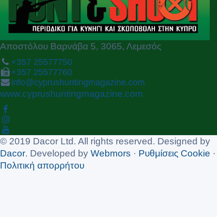
s
Αποστόλου Βαρνάβα 5, 3065, Λεμεσός
+357 25577750
+357 25577760
info@cyprushuntingmagazine.com
www.cyprushuntingmagazine.com
© 2019 Dacor Ltd. All rights reserved. Designed by
Dacor
. Developed by
Webmors
·
Ρυθμίσεις Cookie
·
Πολιτική απορρήτου