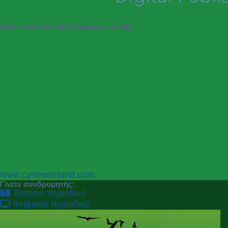
Read Your Favorite Magazines Online
P
N
www.cynewsstand.com
r
e
Γίνετε συνδρομητής:
e
x
Έντυπο περιοδικό
v
t
Ψηφιακό περιοδικό
i
o