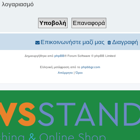
ν λογαριασμό
Επικοινωνήστε μαζί μας
Διαγραφή 
Δημιουργήθηκε από
phpBB
® Forum Software © phpBB Limited
Ελληνική μετάφραση από το
phpbbgr.com
Απόρρητο
|
Όροι