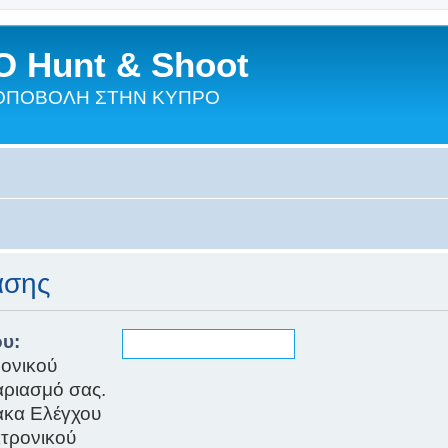
 Hunt & Shoot
ΣΚΟΠΟΒΟΛΗ ΣΤΗΝ ΚΥΠΡΟ
ασης
υ:
ρονικού
αριασμό σας.
νακα Ελέγχου
κτρονικού