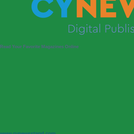
Read Your Favorite Magazines Online
P
N
www.cynewsstand.com