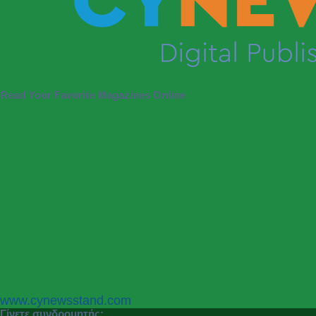
Read Your Favorite Magazines Online
P
N
www.cynewsstand.com
r
e
Γίνετε συνδρομητής: