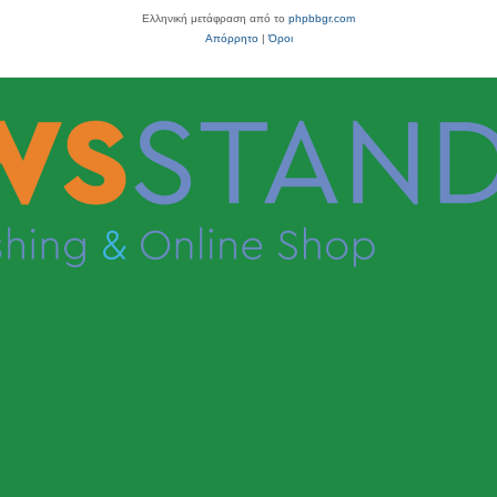
Ελληνική μετάφραση από το
phpbbgr.com
Απόρρητο
|
Όροι