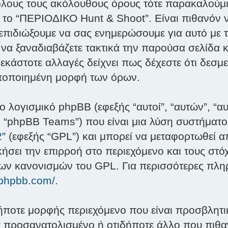
 όλους τους ακόλουθους όρους τότε παρακαλούμ
 το “ΠΕΡΙΟΔΙΚΟ Hunt & Shoot”. Είναι πιθανόν 
 επιδιώξουμε να σας ενημερώσουμε για αυτό με
 να ξαναδιαβάζετε τακτικά την παρούσα σελίδα 
εκάστοτε αλλαγές δείχνει πως δέχεστε ότι δεσμ
οποποιημένη μορφή των όρων.
ο λογισμικό phpBB (εφεξής “αυτοί”, “αυτών”, “α
 “phpBB Teams”) που είναι μια λύση συστήματος
2
” (εφεξής “GPL”) και μπορεί να μεταφορτωθεί 
σει την επιρροή στο περιεχόμενο και τους στόχ
των κανονισμών του GPL. Για περισσότερες πλη
.phpbb.com/
.
ήποτε μορφής περιεχόμενο που είναι προσβλητικ
ά προσανατολισμένο ή οτιδήποτε άλλο που πιθαν