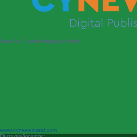
Read Your Favorite Magazines Online
P
N
www.cynewsstand.com
r
e
Γίνετε συνδρομητής: