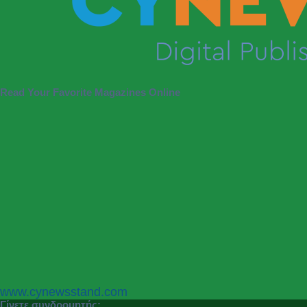
Read Your Favorite Magazines Online
P
N
www.cynewsstand.com
r
e
Γίνετε συνδρομητής: