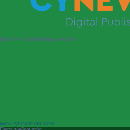
Read Your Favorite Magazines Online
P
N
www.cynewsstand.com
r
e
Γίνετε συνδρομητής: