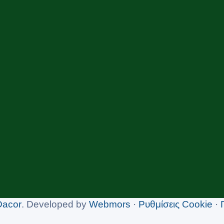
Dacor
. Developed by
Webmors
·
Ρυθμίσεις Cookie
·