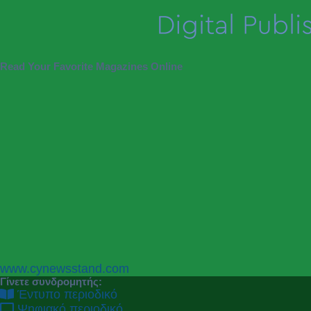
Read Your Favorite Magazines Online
P
N
www.cynewsstand.com
r
e
Γίνετε συνδρομητής:
e
x
Έντυπο περιοδικό
v
t
Ψηφιακό περιοδικό