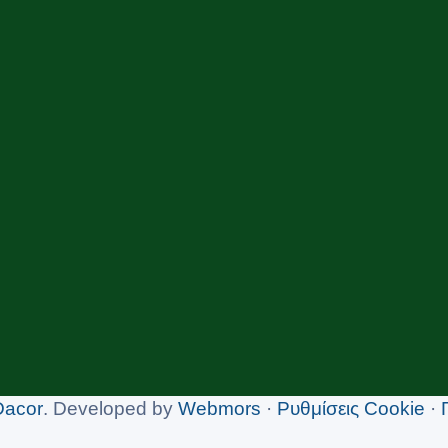
Dacor
. Developed by
Webmors
·
Ρυθμίσεις Cookie
·