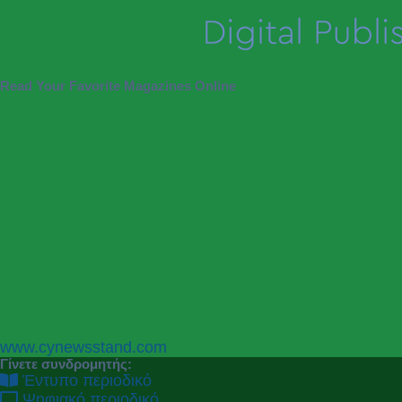
Read Your Favorite Magazines Online
P
N
www.cynewsstand.com
r
e
Γίνετε συνδρομητής:
e
x
Έντυπο περιοδικό
v
t
Ψηφιακό περιοδικό