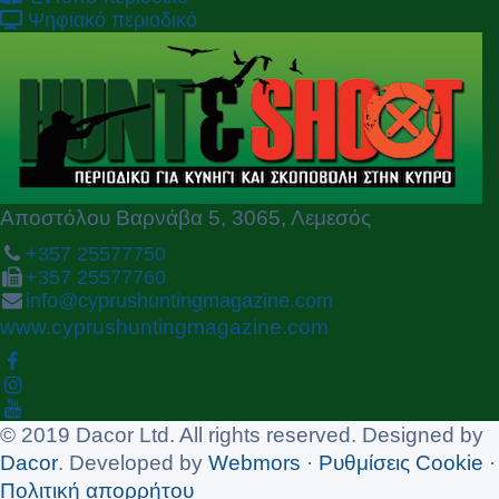
v
t
Ψηφιακό περιοδικό
i
o
u
s
Αποστόλου Βαρνάβα 5, 3065, Λεμεσός
+357 25577750
+357 25577760
info@cyprushuntingmagazine.com
www.cyprushuntingmagazine.com
© 2019 Dacor Ltd. All rights reserved. Designed by
Dacor
. Developed by
Webmors
·
Ρυθμίσεις Cookie
·
Πολιτική απορρήτου