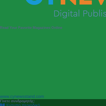
Read Your Favorite Magazines Online
P
N
www.cynewsstand.com
r
e
Γίνετε συνδρομητής:
e
x
Έντυπο περιοδικό