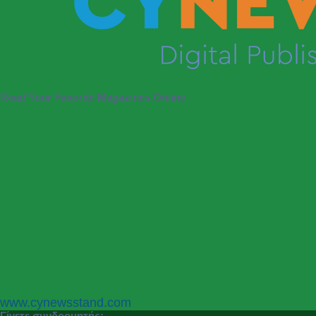
Read Your Favorite Magazines Online
P
N
www.cynewsstand.com
r
e