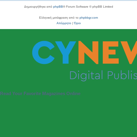
Δημιουργήθηκε από
phpBB
® Forum Software © phpBB Limited
Ελληνική μετάφραση από το
phpbbgr.com
Απόρρητο
|
Όροι
Read Your Favorite Magazines Online