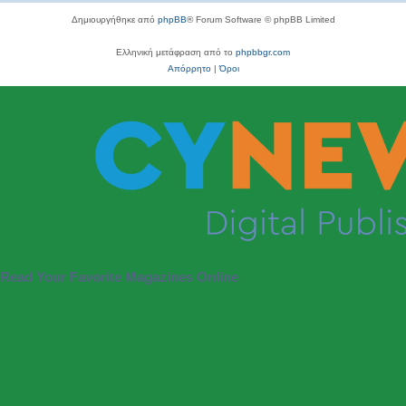
Δημιουργήθηκε από
phpBB
® Forum Software © phpBB Limited
Ελληνική μετάφραση από το
phpbbgr.com
Απόρρητο
|
Όροι
Read Your Favorite Magazines Online