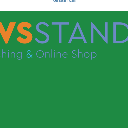
Απόρρητο
|
Όροι