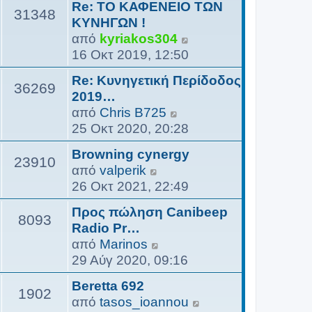
Re: ΤΟ ΚΑΦΕΝΕΙΟ ΤΩΝ
β
31348
ΚΥΝΗΓΩΝ !
ο
Π
από
kyriakos304
λ
ρ
16 Οκτ 2019, 12:50
ή
ο
τ
Re: Κυνηγετική Περίδοδος
β
36269
η
2019…
ο
ς
Π
από
Chris B725
λ
τ
ρ
25 Οκτ 2020, 20:28
ή
ε
ο
τ
Browning cynergy
λ
β
23910
η
Π
από
valperik
ε
ο
ς
ρ
26 Οκτ 2021, 22:49
υ
λ
τ
ο
τ
ή
Προς πώληση Canibeep
ε
β
8093
α
τ
Radio Pr…
λ
ο
ί
η
Π
από
Marinos
ε
λ
α
ς
ρ
29 Αύγ 2020, 09:16
υ
ή
ς
τ
ο
τ
τ
δ
Beretta 692
ε
β
1902
α
η
η
Π
από
tasos_ioannou
λ
ο
ί