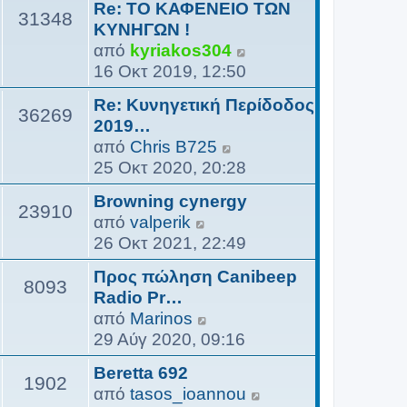
Re: ΤΟ ΚΑΦΕΝΕΙΟ ΤΩΝ
β
31348
ΚΥΝΗΓΩΝ !
ο
Π
από
kyriakos304
λ
ρ
16 Οκτ 2019, 12:50
ή
ο
τ
Re: Κυνηγετική Περίδοδος
β
36269
η
2019…
ο
ς
Π
από
Chris B725
λ
τ
ρ
25 Οκτ 2020, 20:28
ή
ε
ο
τ
Browning cynergy
λ
β
23910
η
Π
από
valperik
ε
ο
ς
ρ
26 Οκτ 2021, 22:49
υ
λ
τ
ο
τ
ή
Προς πώληση Canibeep
ε
β
8093
α
τ
Radio Pr…
λ
ο
ί
η
Π
από
Marinos
ε
λ
α
ς
ρ
29 Αύγ 2020, 09:16
υ
ή
ς
τ
ο
τ
τ
δ
Beretta 692
ε
β
1902
α
η
η
Π
από
tasos_ioannou
λ
ο
ί