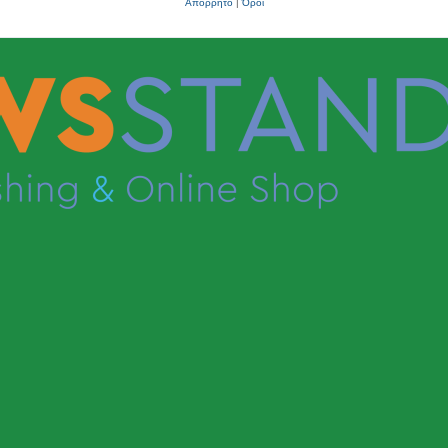
Απόρρητο
|
Όροι