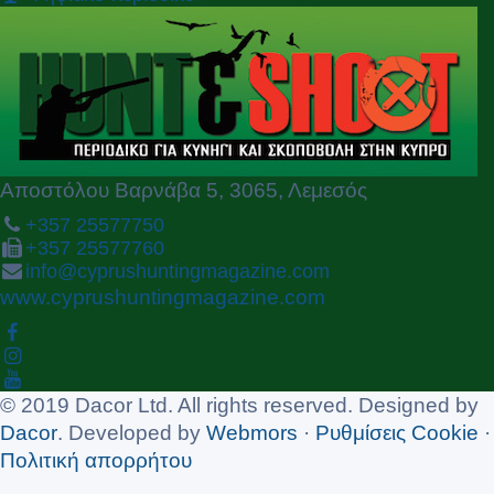
i
o
u
s
Αποστόλου Βαρνάβα 5, 3065, Λεμεσός
+357 25577750
+357 25577760
info@cyprushuntingmagazine.com
www.cyprushuntingmagazine.com
© 2019 Dacor Ltd. All rights reserved. Designed by
Dacor
. Developed by
Webmors
·
Ρυθμίσεις Cookie
·
Πολιτική απορρήτου