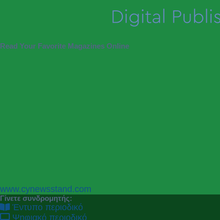
Read Your Favorite Magazines Online
P
N
www.cynewsstand.com
r
e
Γίνετε συνδρομητής:
e
x
Έντυπο περιοδικό
v
t
Ψηφιακό περιοδικό