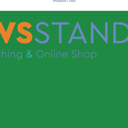
Απόρρητο
|
Όροι