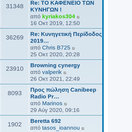
Re: ΤΟ ΚΑΦΕΝΕΙΟ ΤΩΝ
β
31348
ΚΥΝΗΓΩΝ !
ο
Π
από
kyriakos304
λ
ρ
16 Οκτ 2019, 12:50
ή
ο
τ
Re: Κυνηγετική Περίδοδος
β
36269
η
2019…
ο
ς
Π
από
Chris B725
λ
τ
ρ
25 Οκτ 2020, 20:28
ή
ε
ο
τ
Browning cynergy
λ
β
23910
η
Π
από
valperik
ε
ο
ς
ρ
26 Οκτ 2021, 22:49
υ
λ
τ
ο
τ
ή
Προς πώληση Canibeep
ε
β
8093
α
τ
Radio Pr…
λ
ο
ί
η
Π
από
Marinos
ε
λ
α
ς
ρ
29 Αύγ 2020, 09:16
υ
ή
ς
τ
ο
τ
τ
δ
Beretta 692
ε
β
1902
α
η
η
Π
από
tasos_ioannou
λ
ο
ί